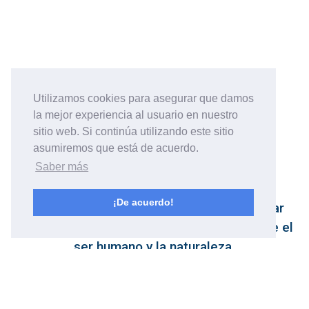
Utilizamos cookies para asegurar que damos
la mejor experiencia al usuario en nuestro
sitio web. Si continúa utilizando este sitio
asumiremos que está de acuerdo.
Saber más
Lanzarote
¡De acuerdo!
Lanzarote es una isla que enamora, un lugar
especial donde apreciar la interacción entre el
ser humano y la naturaleza.